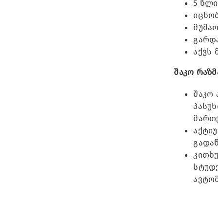
5 წლი
იცნობ
მუშაო
გარდა
აქვს 
შაკო რაზმ
შაკო 
პასუხ
მართვ
აქტიუ
გადა
კითხუ
სტუდე
ავტომა