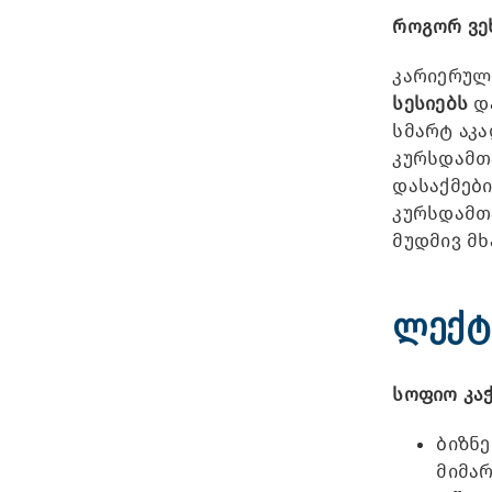
როგორ ვე
კარიერულ
სესიებს
დ
სმარტ აკა
კურსდამთ
დასაქმები
კურსდამთ
მუდმივ მხ
ლექტ
სოფიო კა
ბიზნე
მიმა