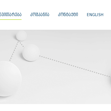
ᲜᲕᲘᲗᲐᲠᲔᲑᲐ
ᲙᲝᲛᲞᲐᲜᲘᲐ
ᲙᲝᲜᲢᲐᲥᲢᲘ
ENGLISH