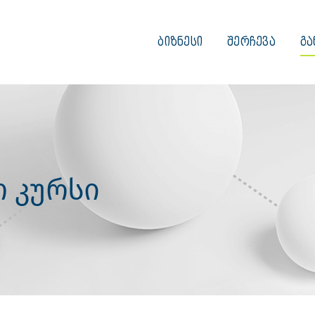
ᲑᲘᲖᲜᲔᲡᲘ
ᲨᲔᲠᲩᲔᲕᲐ
ᲒᲐ
ო კურსი