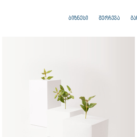
ᲑᲘᲖᲜᲔᲡᲘ
ᲨᲔᲠᲩᲔᲕᲐ
ᲒᲐ