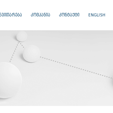
ᲜᲕᲘᲗᲐᲠᲔᲑᲐ
ᲙᲝᲛᲞᲐᲜᲘᲐ
ᲙᲝᲜᲢᲐᲥᲢᲘ
ENGLISH