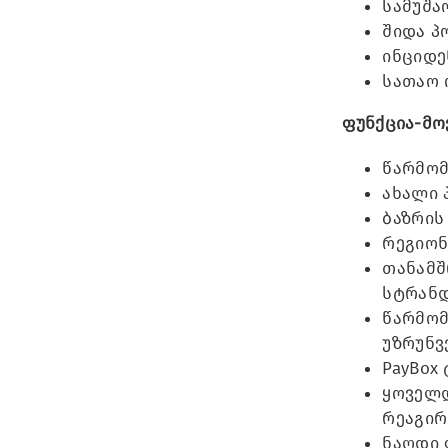
სამუშა
შიდა პ
ინციდე
სათაო 
ფუნქცია-მო
წარმომ
ახალი 
ბაზრის
რეგიონ
თანამშ
სტრანდ
წარმომ
უზრუნვ
PayBox
ყოველდ
რეაგირ
ნაღდი 