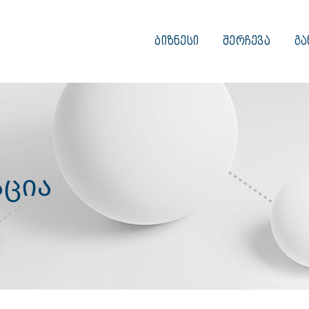
ᲑᲘᲖᲜᲔᲡᲘ
ᲨᲔᲠᲩᲔᲕᲐ
ᲒᲐ
ცია