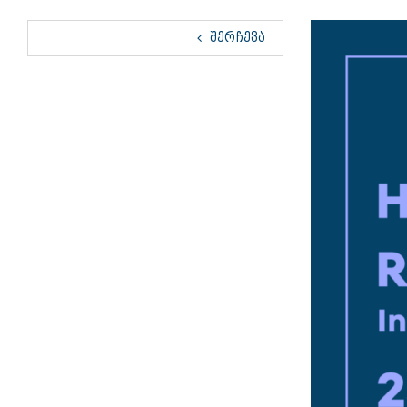
View
ᲨᲔᲠᲩᲔᲕᲐ
Larger
Image