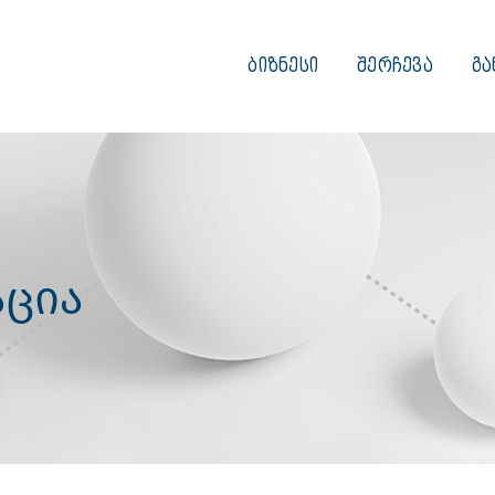
ᲑᲘᲖᲜᲔᲡᲘ
ᲨᲔᲠᲩᲔᲕᲐ
ᲒᲐ
ცია