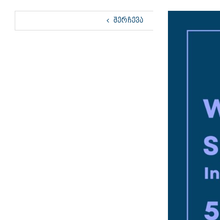
View
ᲨᲔᲠᲩᲔᲕᲐ
Larger
Image