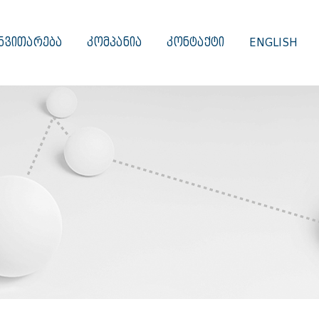
ᲜᲕᲘᲗᲐᲠᲔᲑᲐ
ᲙᲝᲛᲞᲐᲜᲘᲐ
ᲙᲝᲜᲢᲐᲥᲢᲘ
ENGLISH