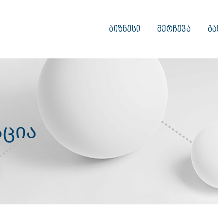
ᲑᲘᲖᲜᲔᲡᲘ
ᲨᲔᲠᲩᲔᲕᲐ
ᲒᲐ
ცია