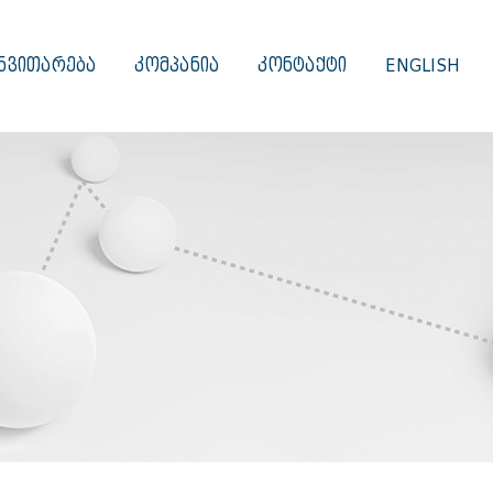
ᲜᲕᲘᲗᲐᲠᲔᲑᲐ
ᲙᲝᲛᲞᲐᲜᲘᲐ
ᲙᲝᲜᲢᲐᲥᲢᲘ
ENGLISH