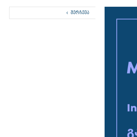
View
ᲨᲔᲠᲩᲔᲕᲐ
Larger
Image