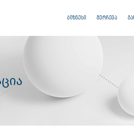
ᲑᲘᲖᲜᲔᲡᲘ
ᲨᲔᲠᲩᲔᲕᲐ
ᲒᲐ
ცია