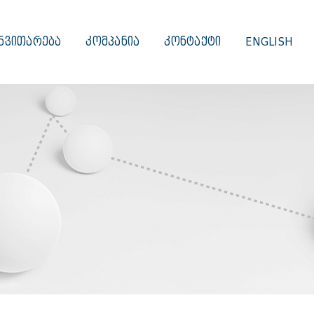
ᲜᲕᲘᲗᲐᲠᲔᲑᲐ
ᲙᲝᲛᲞᲐᲜᲘᲐ
ᲙᲝᲜᲢᲐᲥᲢᲘ
ENGLISH