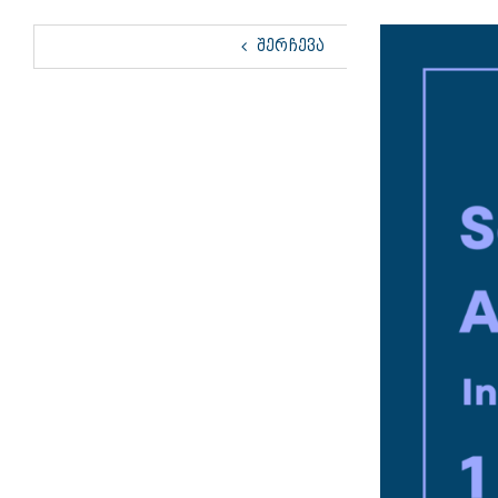
View
ᲨᲔᲠᲩᲔᲕᲐ
Larger
Image