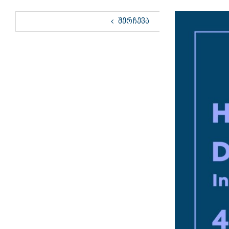
View
ᲨᲔᲠᲩᲔᲕᲐ
Larger
Image