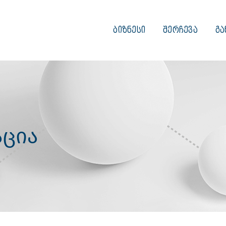
ᲑᲘᲖᲜᲔᲡᲘ
ᲨᲔᲠᲩᲔᲕᲐ
ᲒᲐ
ცია