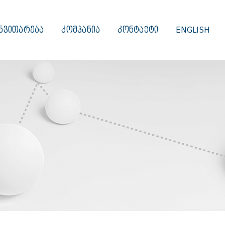
ᲜᲕᲘᲗᲐᲠᲔᲑᲐ
ᲙᲝᲛᲞᲐᲜᲘᲐ
ᲙᲝᲜᲢᲐᲥᲢᲘ
ENGLISH