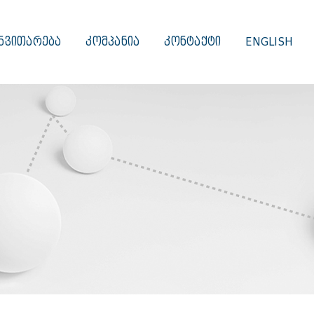
ᲜᲕᲘᲗᲐᲠᲔᲑᲐ
ᲙᲝᲛᲞᲐᲜᲘᲐ
ᲙᲝᲜᲢᲐᲥᲢᲘ
ENGLISH