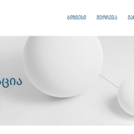
ᲑᲘᲖᲜᲔᲡᲘ
ᲨᲔᲠᲩᲔᲕᲐ
ᲒᲐ
ცია