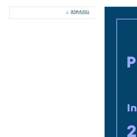
View
ᲨᲔᲠᲩᲔᲕᲐ
Larger
Image