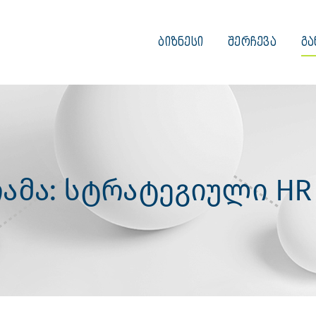
ᲑᲘᲖᲜᲔᲡᲘ
ᲨᲔᲠᲩᲔᲕᲐ
ᲒᲐ
ამა: სტრატეგიული HR