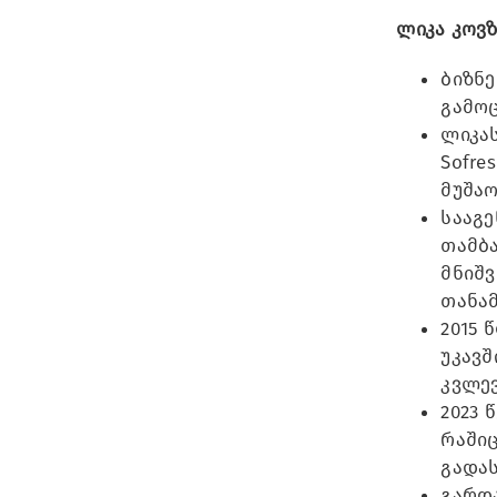
ლიკა კოვ
ბიზნე
გამო
ლიკას
Sofre
მუშაო
სააგე
თამბა
მნიშ
თანა
2015 
უკავშ
კვლევ
2023 
რაში
გადა
გარდა