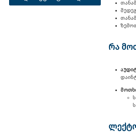
თანა
შედეგ
თანა
ზემო
რა მო
აუდი
დაინ
მოთხ
ს
ს
ლექტ