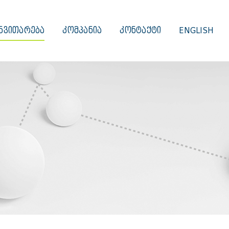
ᲜᲕᲘᲗᲐᲠᲔᲑᲐ
ᲙᲝᲛᲞᲐᲜᲘᲐ
ᲙᲝᲜᲢᲐᲥᲢᲘ
ENGLISH