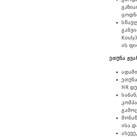
გაზია
ცოდნი
სწავლ
განვი
Kouly)
ის ფ
ეთუნა ჟვა
ადამი
ეთუნა
HR დ
საბან
კომპა
გამო
მონა
ისა დ
ასევე