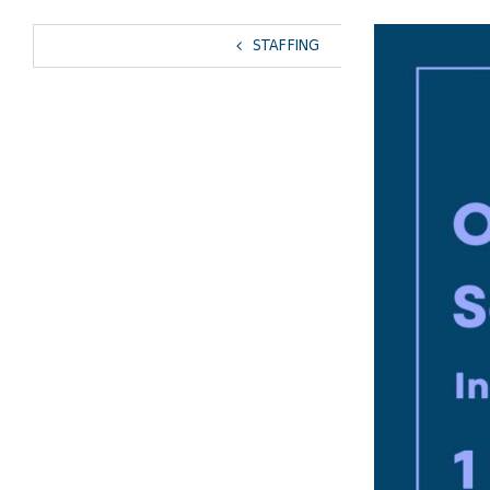
View
STAFFING
Larger
Image