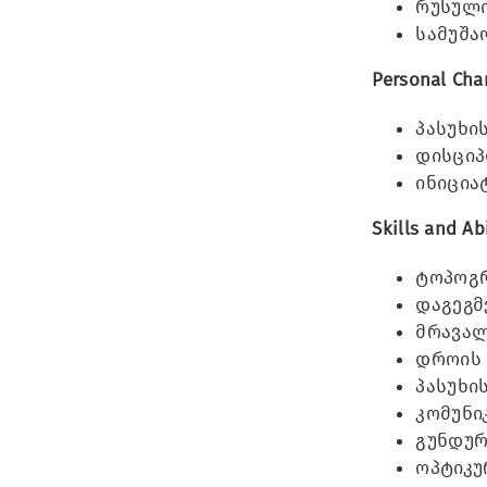
რუსული
სამუშა
Personal Char
პასუხი
დისციპ
ინიცია
Skills and Abi
ტოპოგრ
დაგეგმ
მრავალ
დროის 
პასუხი
კომუნი
გუნდურ
ოპტიკუ