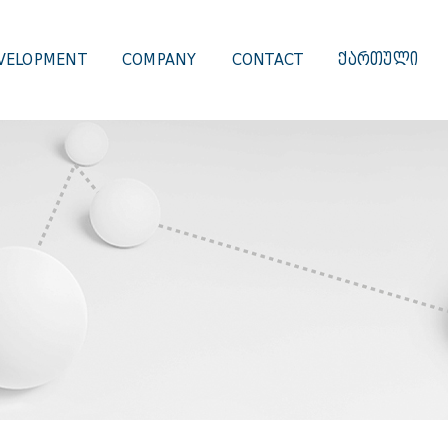
VELOPMENT
COMPANY
CONTACT
ᲥᲐᲠᲗᲣᲚᲘ