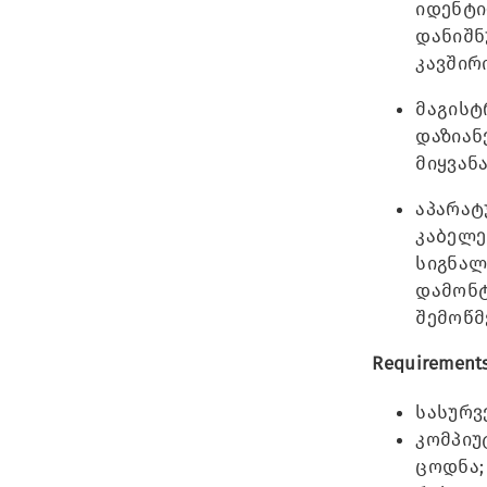
იდენტი
დანიშნ
კავშირ
მაგისტ
დაზიან
მიყვან
აპარატ
კაბელე
სიგნალ
დამონტ
შემოწმ
Requirements
სასურვ
კომპიუ
ცოდნა;