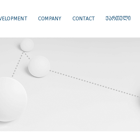
VELOPMENT
COMPANY
CONTACT
ᲥᲐᲠᲗᲣᲚᲘ