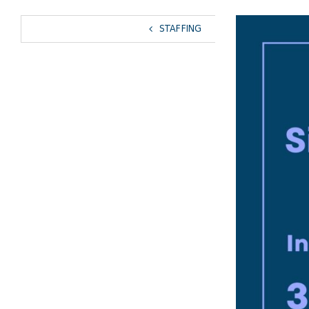
View
STAFFING
Larger
Image