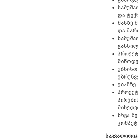
სამუშა
და ტექ
მასზე 
და მარ
სამუშა
განხილ
პროექტ
მიწოდე
უბნისთ
უზრუნ
უბანზე
პროექტ
პირები
მიხედვ
სხვა ნ
კომპეტ
საკვალიფიკ