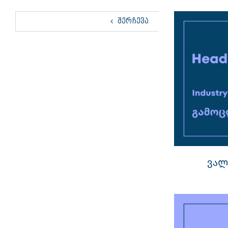
ᲨᲔᲠᲩᲔᲕᲐ
ვალ