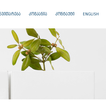
ᲜᲕᲘᲗᲐᲠᲔᲑᲐ
ᲙᲝᲛᲞᲐᲜᲘᲐ
ᲙᲝᲜᲢᲐᲥᲢᲘ
ENGLISH