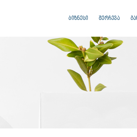
ᲑᲘᲖᲜᲔᲡᲘ
ᲨᲔᲠᲩᲔᲕᲐ
ᲒᲐ